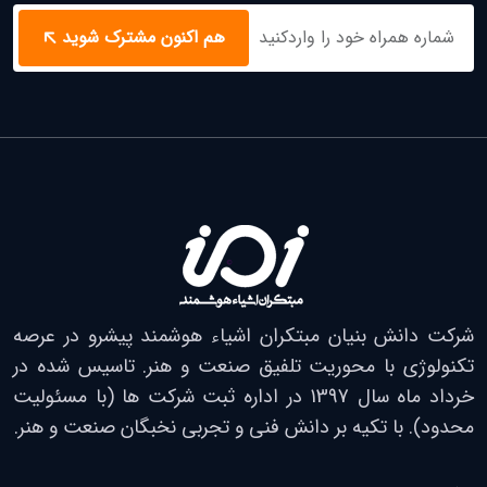
هم اکنون مشترک شوید
شرکت دانش بنیان مبتکران اشیاء هوشمند پیشرو در عرصه
تکنولوژی با محوریت تلفیق صنعت و هنر. تاسیس شده در
خرداد ماه سال 1397 در اداره ثبت شرکت ها (با مسئولیت
محدود). با تکیه بر دانش فنی و تجربی نخبگان صنعت و هنر.