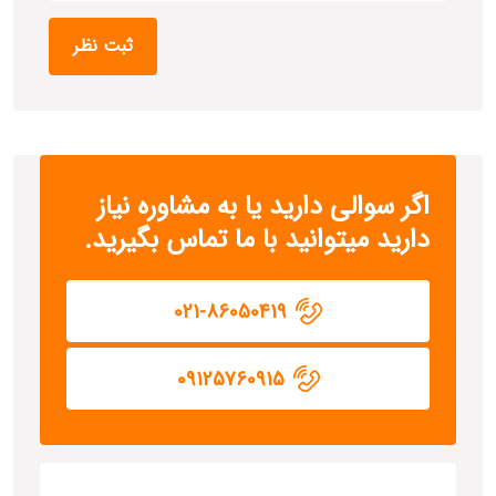
اگر سوالی دارید یا به مشاوره نیاز
دارید میتوانید با ما تماس بگیرید.
021-86050419
09125760915