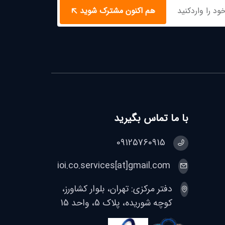
هم اکنون مشترک شوید
با ما تماس بگیرید
09125760915
ioi.co.services[at]gmail.com
دفتر مرکزی: تهران، بلوار کشاورز،
کوچه شوریده، پلاک 5، واحد 15