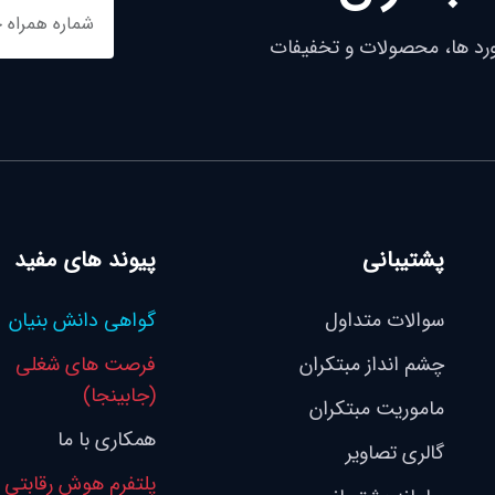
ورد ها، محصولات و تخفیفات
پشتیبانی
پیوند های مفید
سوالات متداول
گواهی دانش بنیان
چشم انداز مبتکران
فرصت های شغلی
(جابینجا)
ماموریت مبتکران
همکاری با ما
گالری تصاویر
پلتفرم هوش رقابتی