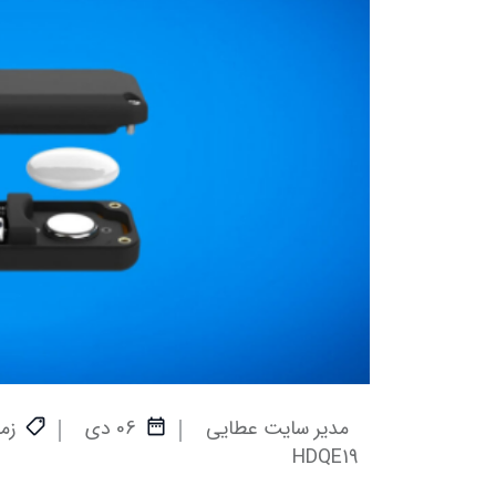
مدیر سایت عطایی
06 دی
زم
HDQE19