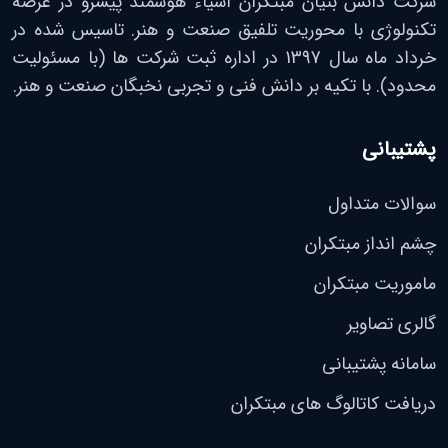
شرکت دانش بنیان مبتکران اشیاء هوشمند پیشرو در عرصه
تکنولوژی با محوریت تلفیق صنعت و هنر. تاسیس شده در
خرداد ماه سال 1397 در اداره ثبت شرکت ها (با مسئولیت
محدود). با تکیه بر دانش فنی و تجربی نخبگان صنعت و هنر.
پشتیبانی
سوالات متداول
چشم انداز مبتکران
ماموریت مبتکران
گالری تصاویر
سامانه پشتیبانی
دریافت کاتالوگ های مبتکران