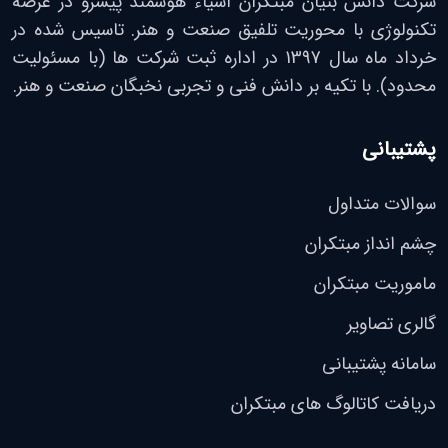
شرکت دانش بنیان مبتکران اشیاء هوشمند پیشرو در عرصه
تکنولوژی با محوریت تلفیق صنعت و هنر. تاسیس شده در
خرداد ماه سال 1397 در اداره ثبت شرکت ها (با مسئولیت
محدود). با تکیه بر دانش فنی و تجربی نخبگان صنعت و هنر.
پشتیبانی
سوالات متداول
چشم انداز مبتکران
ماموریت مبتکران
گالری تصاویر
سامانه پشتیبانی
دریافت کاتالوگ های مبتکران