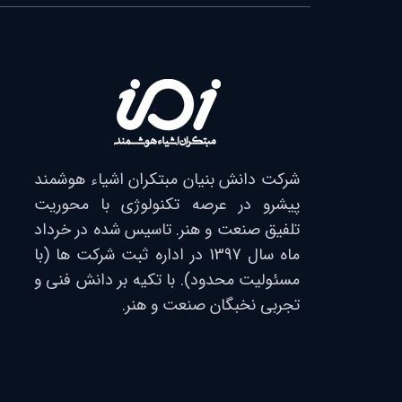
شرکت دانش بنیان مبتکران اشیاء هوشمند
پیشرو در عرصه تکنولوژی با محوریت
تلفیق صنعت و هنر. تاسیس شده در خرداد
ماه سال 1397 در اداره ثبت شرکت ها (با
مسئولیت محدود). با تکیه بر دانش فنی و
تجربی نخبگان صنعت و هنر.