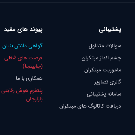
پشتیبانی
پیوند های مفید
سوالات متداول
گواهی دانش بنیان
چشم انداز مبتکران
فرصت های شغلی
(جابینجا)
ماموریت مبتکران
همکاری با ما
گالری تصاویر
پلتفرم هوش رقابتی
سامانه پشتیبانی
بازارجان
دریافت کاتالوگ های مبتکران