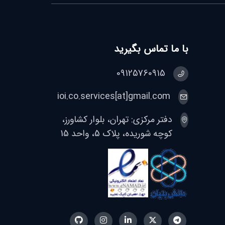
با ما تماس بگیرید
09125760915
ioi.co.services[at]gmail.com
دفتر مرکزی: تهران، بلوار کشاورز،
کوچه شوریده، پلاک 5، واحد 15