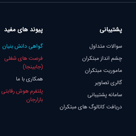
پشتیبانی
پیوند های مفید
سوالات متداول
گواهی دانش بنیان
چشم انداز مبتکران
فرصت های شغلی
(جابینجا)
ماموریت مبتکران
همکاری با ما
گالری تصاویر
پلتفرم هوش رقابتی
سامانه پشتیبانی
بازارجان
دریافت کاتالوگ های مبتکران