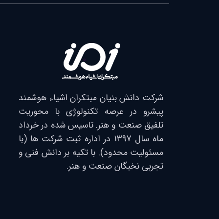
شرکت دانش بنیان مبتکران اشیاء هوشمند
پیشرو در عرصه تکنولوژی با محوریت
تلفیق صنعت و هنر. تاسیس شده در خرداد
ماه سال 1397 در اداره ثبت شرکت ها (با
مسئولیت محدود). با تکیه بر دانش فنی و
تجربی نخبگان صنعت و هنر.