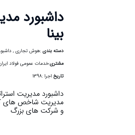
داشبورد مدی
بینا
دسته بندی
:هوش تجاری , داشبور
مشتری
:خدمات عمومی فولاد ایران
تاریخ
اجرا :1398
داشبورد مدیریت استرا
مدیریت شاخص های کلی
و شرکت های بزرگ