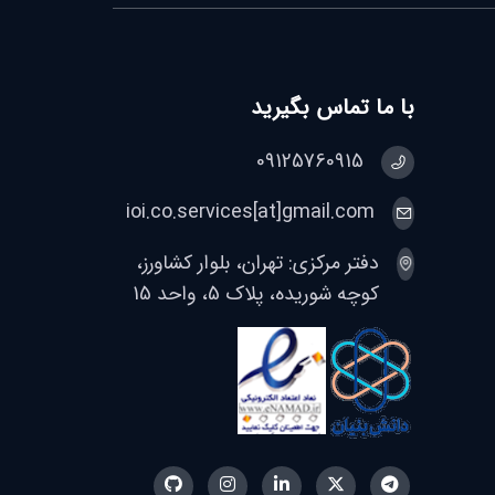
با ما تماس بگیرید
09125760915
ioi.co.services[at]gmail.com
دفتر مرکزی: تهران، بلوار کشاورز،
کوچه شوریده، پلاک 5، واحد 15